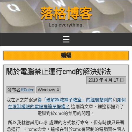
落格博客
Log everything.
☰
蝙蝠
關於電腦禁止運行cmd的解決辦法
2013 年 4 月 17 日
發布者
R0uter
Windows X
我在這之前寫過
從「破解極域電子教室」的經驗想到的
和
如何
在限制權限的電腦裡簡單提權？
這兩篇文章，裡邊都提到了
電腦對於cmd的禁用的問題。
所以我就嘗試用bat批處理的方式執行命令，但有時候只是著
急運行一些cmd命令，這樣在對於cmd有限制的電腦實在讓人