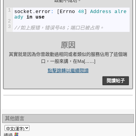
啟動不成功。
1
socket
.
error
:
[
Errno
48
]
Address 
alre
ady 
in
use
2
3
//如上报错，错误号48；端口已被占用。
原因
其實就是因為你曾啟動過相同或者類似的服務佔用了這個端
口，一般來講，在Ma[……]
點擊跳轉以繼續閱讀
閱讀帖子
其他語言
通過