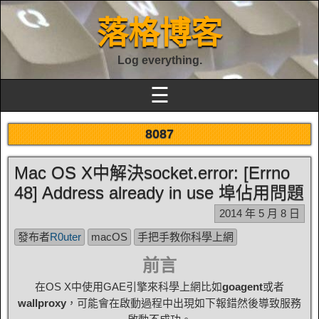
落格博客
Log everything.
☰
8087
Mac OS X中解決socket.error: [Errno
48] Address already in use 埠佔用問題
2014 年 5 月 8 日
發布者
R0uter
macOS
手把手教你科學上網
前言
在OS X中使用GAE引擎來科學上網比如
goagent
或者
wallproxy
，可能會在啟動過程中出現如下報錯然後導致服務