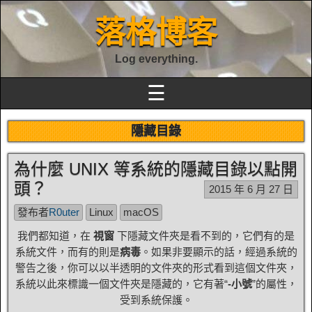
落格博客
Log everything.
☰
隱藏目錄
為什麼 UNIX 等系統的隱藏目錄以點開
頭？
2015 年 6 月 27 日
發布者
R0uter
Linux
macOS
我們都知道，在
視窗
下隱藏文件夾是看不到的，它們有的是
系統文件，而有的則是
病毒
。如果非要顯示的話，經過系統的
警告之後，你可以以半透明的文件夾的形式看到這個文件夾，
系統以此來標識一個文件夾是隱藏的，它有著“
-小號
”的屬性，
受到系統保護。