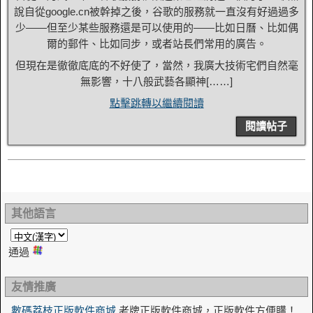
說自從google.cn被幹掉之後，谷歌的服務就一直沒有好過過多
少——但至少某些服務還是可以使用的——比如日曆、比如偶
爾的郵件、比如同步，或者站長們常用的廣告。
但現在是徹徹底底的不好使了，當然，我廣大技術宅們自然毫
無影響，十八般武藝各顯神[……]
點擊跳轉以繼續閱讀
閱讀帖子
其他語言
通過
友情推廣
數碼荔枝正版軟件商城
老牌正版軟件商城，正版軟件方便購！