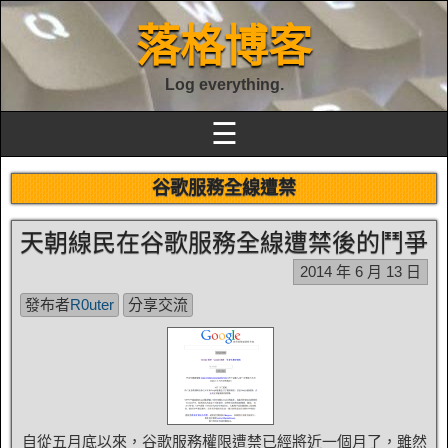
落格博客
Log everything.
☰
谷歌服務全線遭禁
天朝線民在谷歌服務全線遭禁後的鬥爭
2014 年 6 月 13 日
發布者
R0uter
分享交流
自從五月底以來，谷歌服務權限遭禁已經將近一個月了，雖然