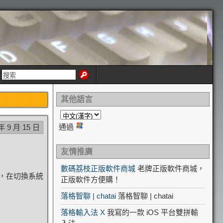
其他語言
通過
年 9 月 15 日
友情推廣
數碼荔枝正版軟件商城
老牌正版軟件商城，
，在切換系統
正版軟件方便購！
落格智聊 | chatai
落格智聊 | chatai
落格輸入法 X
我寫的一款 iOS 平台雙拼輸