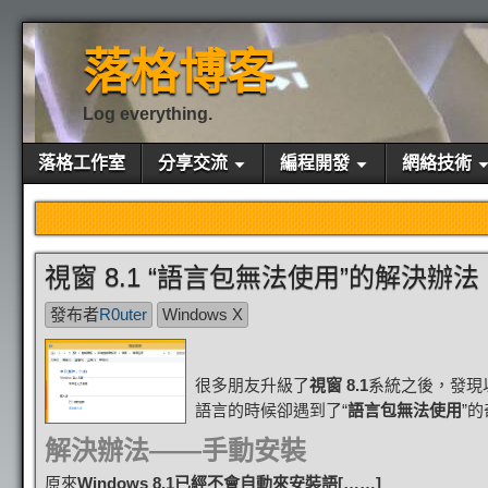
落格博客
Log everything.
落格工作室
分享交流
編程開發
網絡技術
視窗 8.1 “語言包無法使用”的解決辦法
發布者
R0uter
Windows X
很多朋友升級了
視窗 8.1
系統之後，發現
語言的時候卻遇到了“
語言包無法使用
”
解決辦法——手動安裝
原來
Windows 8.1已經不會自動來安裝語[……]