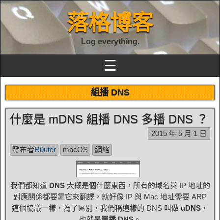
落格博客
Log everything.
☰
組播 DNS
什麼是 mDNS 組播 DNS 多播 DNS ？
2015 年 5 月 1 日
發布者
R0uter
macOS
網絡
我們都知道
DNS
大概是個什麼東西，所有的域名與 IP 地址的
對應關係都要靠它來翻譯，就好像 IP 與 Mac 地址需要 ARP
這個協議一樣，為了區別，我們稱這樣的 DNS 叫做
uDNS
，
也就是
單播 DNS
。