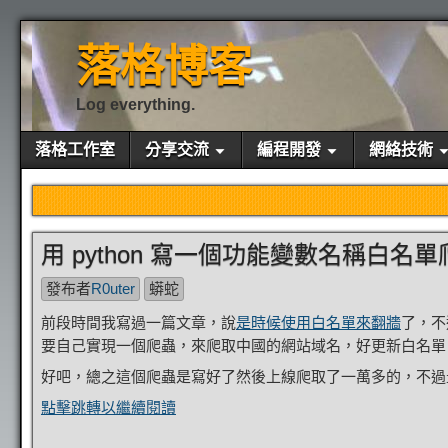
落格博客
Log everything.
落格工作室
分享交流
編程開發
網絡技術
用 python 寫一個功能變數名稱白名單
發布者
R0uter
蟒蛇
前段時間我寫過一篇文章，說
是時候使用白名單來翻牆
了，不
要自己實現一個爬蟲，來爬取中國的網站域名，好更新白名單
好吧，總之這個爬蟲是寫好了然後上線爬取了一萬多的，不過
點擊跳轉以繼續閱讀