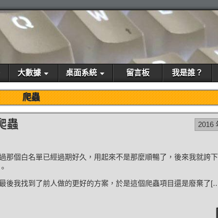
大數據
桌面系統
留言板
我是誰？
爬蟲
爬蟲
2016 
過那個白名單已經過期好久，用起來不是那麼順暢了，後來我就誇下
。
最後我找到了前人做的更好的方案，於是這個爬蟲項目還是廢棄了[…