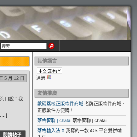
其他語言
通過
年 5 月 12 日
友情推廣
海口說：我
數碼荔枝正版軟件商城
老牌正版軟件商城，
正版軟件方便購！
…]
落格智聊 | chatai
落格智聊 | chatai
落格輸入法 X
我寫的一款 iOS 平台雙拼輸
閱讀帖子