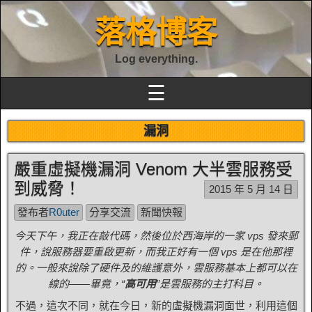
落格博客
Log everything.
☰
漏洞
嚴重虛擬機漏洞 Venom 大半雲服務受
到威脅！
2015 年 5 月 14 日
發布者
R0uter
分享交流
新聞快報
今天下午，我正在敲代碼，然後位於西海岸的一家 vps 發來郵
件，說服務器要重啟更新，而我正好有一個 vps 是在他那裡
的。一般來說除了硬件及的維護意外，雲服務基本上都可以在
線的——畢竟，“
高可用
”是雲服務的主打科目。
不過，這次不同，就在今日，新的虛擬機漏洞面世，利用這個