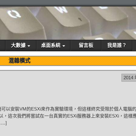
大數據
桌面系統
留言板
我是誰？
混雜模式
2014 
可以安裝VM的ESXi來作為實驗環境，但這樣終究受限於個人電腦
，這次我們將嘗試在一台真實的ESXi服務器上來安裝ESXi，這樣
…]