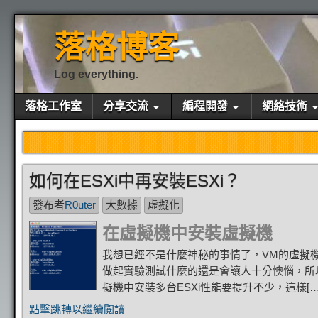
落格博客
Log everything.
落格工作室
分享交流
編程開發
網絡技術
如何在ESXi中再安裝ESXi？
發布者
R0uter
大數據
虛擬化
在虛擬機中安裝虛擬機
我想已經不是什麼神秘的事情了，VM的虛擬機
做起實驗測試什麼的還是會讓人十分懊惱，所以
擬機中安裝多台ESXi性能要提升不少，這樣[…
點擊跳轉以繼續閱讀