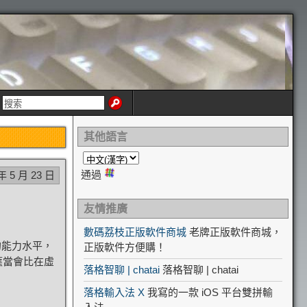
其他語言
通過
年 5 月 23 日
友情推廣
數碼荔枝正版軟件商城
老牌正版軟件商城，
的能力水平，
正版軟件方便購！
應當會比在虛
落格智聊 | chatai
落格智聊 | chatai
落格輸入法 X
我寫的一款 iOS 平台雙拼輸