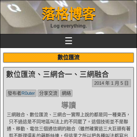
落格博客
Log everything.
☰
數位匯流
數位匯流、三網合一、三網融合
2014 年 1 月 5 日
發布者
R0uter
分享交流
網絡
導讀
三網融合、數位匯流、三網合一實際上說的都是同一種東西，
只不過這是不同地區叫法上的不同罷了。這個技術並不是聯
通、移動、電信三個通信網的融合（雖然確實這三大巨頭有著
剪不斷理還亂的藕斷絲連，但這里之所以把各種叫法都寫出