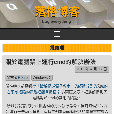
落格博客
Log everything.
☰
批處理
關於電腦禁止運行cmd的解決辦法
2013 年 4 月 17 日
發布者
R0uter
Windows X
我在這之前寫過
從「破解極域電子教室」的經驗想到的
和
如何
在限制權限的電腦裡簡單提權？
這兩篇文章，裡邊都提到了
電腦對於cmd的禁用的問題。
所以我就嘗試用bat批處理的方式執行命令，但有時候只是著
急運行一些cmd命令，這樣在對於cmd有限制的電腦實在讓人