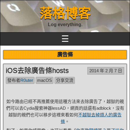
落格博客
Log everything.
☰
廣告條
iOS去除廣告條hosts
2014 年 2 月 7 日
發布者
R0uter
macOS
分享交流
如今路由已經不再推薦使用這種方法來去除廣告了，越獄的親
們可以去Cydia搜索神器lessAD，網頁的話還有adblock，沒有
越獄的親們也可以移步這裡來看如何
不越獄去掉煩人的廣告
條
。