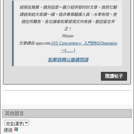
經朋友推薦，遇到這麼一篇介紹併發的好文章，我把它翻
譯過來給大家讀一讀。我非專業翻譯人員，水準有限。差
錯在所難免，各位讀者如果發現文內有誤，歡迎留言斧
正！
R0uter
文章譯自 appcoda
iOS Concurrency: 入門的NSOperation
一[……]
點擊跳轉以繼續閱讀
閱讀帖子
其他語言
通過