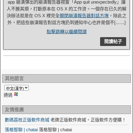
app 崩潰彈出的崩潰報告器視窗「App quit unexpectedly」讓
人不勝其煩，打斷原本在 OS X 的工作流。一個存在已久的解
決辦法就是在 OS X 裡完全
關閉崩潰報告器對話方塊
，除此之
外，把這些崩潰報告對話方塊扔到通知中心也許是個不[……]
點擊跳轉以繼續閱讀
閱讀帖子
其他語言
通過
友情推廣
數碼荔枝正版軟件商城
老牌正版軟件商城，正版軟件方便購！
落格智聊 | chatai
落格智聊 | chatai