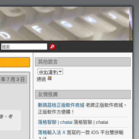
其他語言
通過
 年 7 月 3 日
友情推廣
數碼荔枝正版軟件商城
老牌正版軟件商城，
正版軟件方便購！
後，考
落格智聊 | chatai
落格智聊 | chatai
落格輸入法 X
我寫的一款 iOS 平台雙拼輸