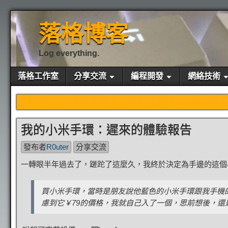
落格博客
Log everything.
落格工作室
分享交流
編程開發
網絡技術
我的小米手環：遲來的體驗報告
發布者
R0uter
分享交流
一轉眼半年過去了，蹉跎了這麼久，我終於決定為手邊的這個
買小米手環，當時是朋友說他藍色的小米手環跟我手機
慮到它￥79的價格，我就自己入了一個，思前想後，還