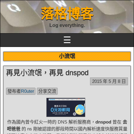
落格博客
Log everything.
☰
小流氓
再見小流氓，再見 dnspod
2015 年 5 月 8 日
發布者
R0uter
分享交流
作為國內曾今紅火一時的 DNS 解析服務商，
dnspod
曾在
去
吧爸爸
的 ns 剛被認證的那段時間以國內解析速度快服務質量