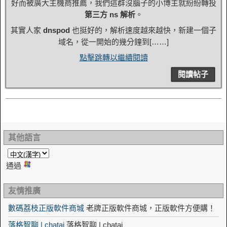
好而被廣大主機商推薦，我們這群沒腦子的小博主就紛紛轉投
第三方 ns 解析
。
其實人家
dnspod
也挺好的，解析速度越來越快，新建一個子
域名，從一開始的幾分鐘到[……]
點擊跳轉以繼續閱讀
閱讀帖子
其他語言
通過
友情推廣
數碼荔枝正版軟件商城
老牌正版軟件商城，正版軟件方便購！
落格智聊 | chatai
落格智聊 | chatai