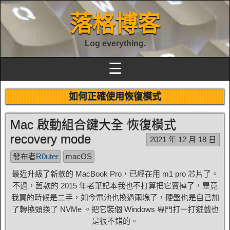
落格博客
Log everything.
☰
如何正確使用恢復模式
Mac 啟動組合鍵大全 恢復模式
recovery mode
2021 年 12 月 18 日
發布者
R0uter
macOS
最近升級了新款的 MacBook Pro，已經在用 m1 pro 芯片了。
不過，舊款的 2015 年老筆記本我也不打算把它賣掉了，畢竟
我買的時候是二手，如今電池也換過兩塊了，硬盤也是自己加
了轉換頭換了 NVMe 。把它裝個 Windows 專門打一打遊戲也
是很不錯的。