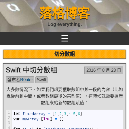
落格博客
Log everything.
☰
切分數組
Swift 中切分數組
2016 年 8 月 23 日
發布者
R0uter
Swift
大多數情況下，如果我們想要獲取數組中某一段的內容（比如
說從前到中間，或者數組最後的某些值），這時候就需要遍歷
數組來給新的數組賦值：
1
let
fixedArray
=
[
1
,
2
,
3
,
4
,
5
,
6
]
2
var
myArray
:
[
Int
]
=
[
]
3
4