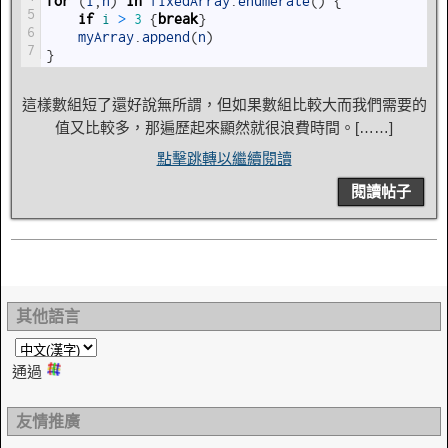
for
(
i
,
n
)
in
fixedArray
.
enumerate
(
)
{
5
if
i
>
3
{
break
}
6
myArray
.
append
(
n
)
7
}
這樣數組短了還好說無所謂，但如果數組比較大而我們需要的
值又比較多，那遍歷起來顯然就很浪費時間。[……]
點擊跳轉以繼續閱讀
閱讀帖子
其他語言
通過
友情推廣