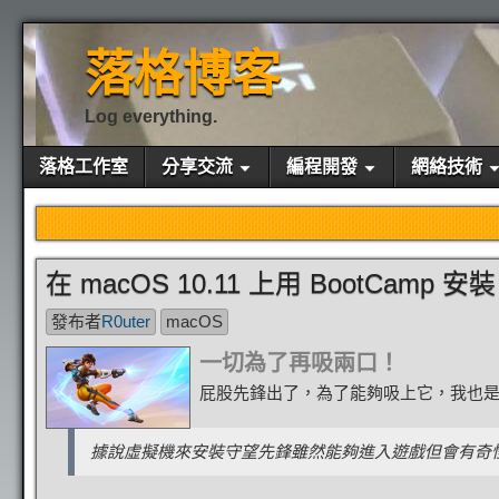
落格博客
Log everything.
落格工作室
分享交流
編程開發
網絡技術
在 macOS 10.11 上用 BootCamp 安
發布者
R0uter
macOS
一切為了再吸兩口！
屁股先鋒出了，為了能夠吸上它，我也是廢
據說虛擬機來安裝守望先鋒雖然能夠進入遊戲但會有奇