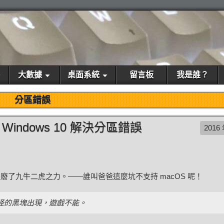
大數據
桌面系統
留言板
我是誰？
分區錯誤
裝 Windows 10 解決分區錯誤
2016
了九牛二虎之力。——誰叫爸爸這麼坑不支持 macOS 呢！
怪的黑塊出現，遊戲不能。