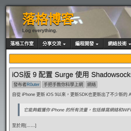
落格博客
Log everything.
落格工作室
分享交流
編程開發
網絡技術
iOS版 9 配置 Surge 使用 Shadowso
發布者
R0uter
手把手教你科學上網
網絡
自從 iPhone 更新 iOS 9以來，更新SDK也更新出了不少新的
它能夠截獲你 iPhone 的所有流量，包括蜂窩網絡和WiFi！所以
至於用[……]