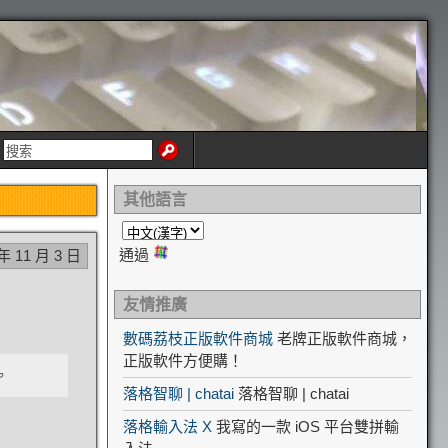
其他語言
通過
 年 11 月 3 日
友情推廣
數碼荔枝正版軟件商城
老牌正版軟件商城，
正版軟件方便購！
。
落格智聊 | chatai
落格智聊 | chatai
落格輸入法 X
我寫的一款 iOS 平台雙拼輸