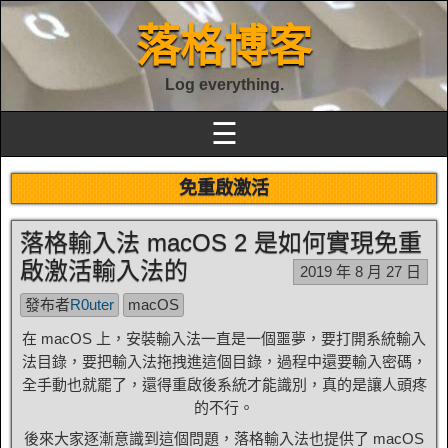
落格博客
Log everything.
☰
免重啟激活
落格輸入法 macOS 2 是如何實現免重
啟激活輸入法的
2019 年 8 月 27 日
發布者
R0uter
macOS
在 macOS 上，安裝輸入法一直是一個噩夢，要打開系統輸入
法目錄，要把輸入法拖拽進這個目錄，過程中還要輸入密碼，
全手動也就罷了，還得重啟後系統才能識別，真的是讓人頭疼
的不行。
後來大家逐漸意識到這個問題，落格輸入法也提供了 macOS