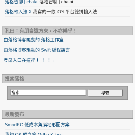
落格智聊 | chatai
落格智聊 | chatai
落格輸入法 X
我寫的一款 iOS 平台雙拼輸入法
孔曰：有朋自遠方來，不亦樂乎！
由落格博客驅動的 落格工作室
由落格博客驅動的 Swift 編程語言
登錄入口在這裡！ ！ ！ ←
搜索落格
最新發布
SmartKC 低成本角膜地形圖方案
我的 OK 鏡之旅 Ortho-K lens