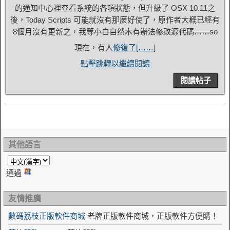
的通知中心裡查看系統的各項狀態，但升級了 OSX 10.11之
後，Today Scripts 可能就沒有那麼好使了，原作者大概已經有
8個月沒有更新之，
我等小白自然木有辦法修改源代碼……so
現在，有人
修復了[……]
點擊跳轉以繼續閱讀
閱讀帖子
其他語言
通過
友情推廣
數碼荔枝正版軟件商城
老牌正版軟件商城，正版軟件方便購！