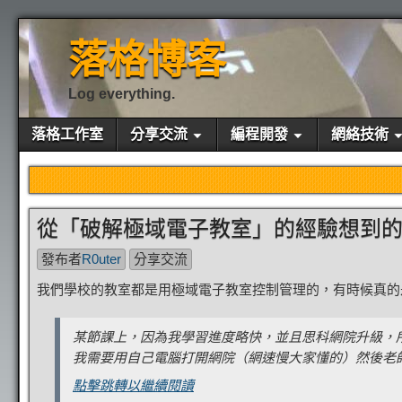
落格博客
Log everything.
落格工作室
分享交流
編程開發
網絡技術
從「破解極域電子教室」的經驗想到
發布者
R0uter
分享交流
我們學校的教室都是用極域電子教室控制管理的，有時候真的
某節課上，因為我學習進度略快，並且思科網院升級，
我需要用自己電腦打開網院（網速慢大家懂的）然後老師
點擊跳轉以繼續閱讀