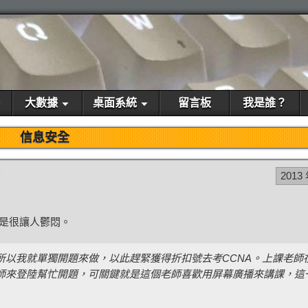
大數據
桌面系統
留言板
我是誰？
信息安全
的
2013
是很讓人鬱悶。
所以我就單獨開題來做，以此趕緊獲得折扣號去考CCNA。上課老師
來登陸幫忙開題，可關鍵就是這個老師喜歡用屏幕廣播來講課，這一