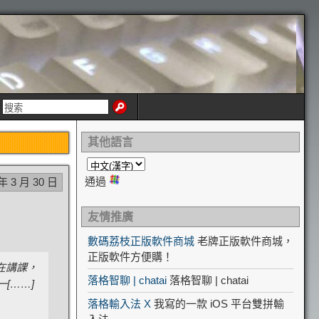
其他語言
通過
 年 3 月 30 日
友情推廣
數碼荔枝正版軟件商城
老牌正版軟件商城，
正版軟件方便購！
在講課，
落格智聊 | chatai
落格智聊 | chatai
[……]
落格輸入法 X
我寫的一款 iOS 平台雙拼輸