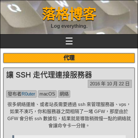
落格博客
Log everything.
☰
代理
讓 SSH 走代理連接服務器
2016 年 10 月 22 日
發布者
R0uter
macOS
網絡
很多網絡運維、或者站長需要通過 ssh 來管理服務器、vps，
如果不湊巧，你和服務器之間相隔了一堵 GFW，那麼由於
GFW 會分析 ssh 數據包，結果就是導致稍微慢一點的網絡就
會讓命令卡一分鐘。