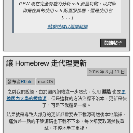
GFW 現在完全有能力分析 ssh 流量特徵，以判斷
你是在真的使用 ssh 配置服務器，還是使用它
[……]
點擊跳轉以繼續閱讀
閱讀帖子
讓 Homebrew 走代理更新
2016 年 3 月 11 日
發布者
R0uter
macOS
之前我們說過，由於國內網絡進一步惡劣，使用
釀造
也要
更
換國內大學的鏡像源
，但是這樣的方法治標不治本，更新是快
了，可是下載還是一樣。
結果就是導致大部分的更新都需要去下載源碼然後本地編譯，
運氣差一點的干脆源碼也下載不下來，每次都要取消然後重
試，不停地手工重複。