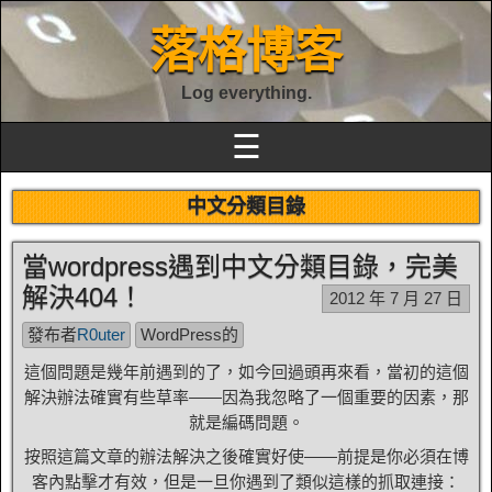
落格博客
Log everything.
☰
中文分類目錄
當wordpress遇到中文分類目錄，完美
解決404！
2012 年 7 月 27 日
發布者
R0uter
WordPress的
這個問題是幾年前遇到的了，如今回過頭再來看，當初的這個
解決辦法確實有些草率——因為我忽略了一個重要的因素，那
就是編碼問題。
按照這篇文章的辦法解決之後確實好使——前提是你必須在博
客內點擊才有效，但是一旦你遇到了類似這樣的抓取連接：