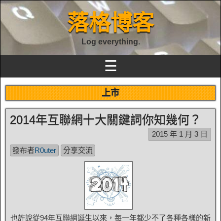
落格博客
Log everything.
☰
上市
2014年互聯網十大關鍵詞你知幾何？
2015 年 1 月 3 日
發布者
R0uter
分享交流
也許說從94年互聯網誕生以來，每一年都少不了各種各樣的新