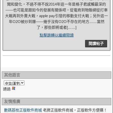
聞和變化，不過不得不說2014年這一年是格子君感觸最深的
——也可能是跟如今的發展有關係吧，從電商到物聯網從打車
大戰再到外賣大戰，apple pay引發的移動支付大戰；另外這一
年O2O被炒到爆——幾乎沒有O2O不存在的地方……當然
了，那些即將或者[……]
點擊跳轉以繼續閱讀
閱讀帖子
其他語言
通過
友情推廣
數碼荔枝正版軟件商城
老牌正版軟件商城，正版軟件方便購！