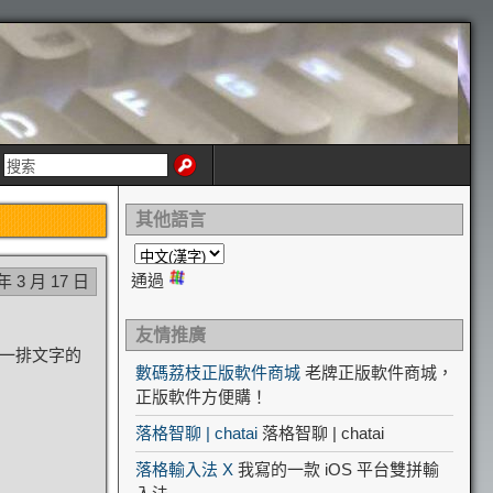
其他語言
通過
 年 3 月 17 日
友情推廣
示一排文字的
數碼荔枝正版軟件商城
老牌正版軟件商城，
正版軟件方便購！
落格智聊 | chatai
落格智聊 | chatai
落格輸入法 X
我寫的一款 iOS 平台雙拼輸