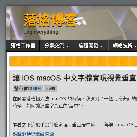
落格博客
Log everything.
落格工作室
分享交流
編程開發
網絡技術
讓 iOS macOS 中文字體實現視覺垂
發布者
R0uter
Swift
在開發落格輸入法 macOS 的時候，我遇到了一個比較奇
時候，如何讓這些字真正的“居中”？
乍看之下這似乎沒什麼道理，垂直居中嘛……等等，macOS 上
點擊跳轉以繼續閱讀