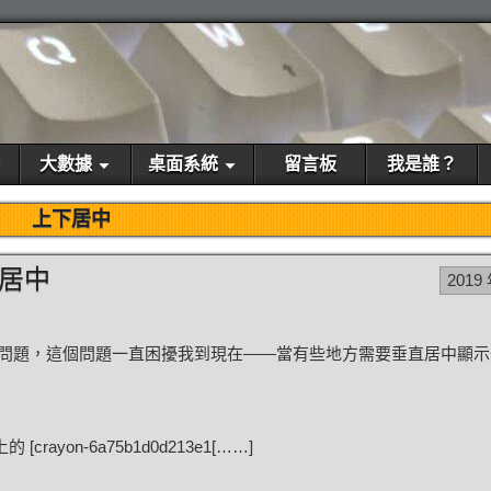
大數據
桌面系統
留言板
我是誰？
上下居中
直居中
2019
葩的問題，這個問題一直困擾我到現在——當有些地方需要垂直居中顯
的 [
crayon-6a75b1d0d213e1
[……]