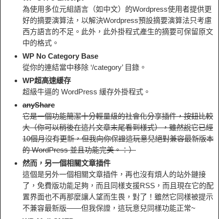
為使用多位元組語言（如中文）的Wordpress使用者提供更
好的摘要演算法，以解決Wordpress預設摘要演算法只考慮
西方語言的不足。此外，此外掛程式產生的摘要可保留原文
中的格式。
WP No Category Base
從你的連結當中移除 ‘/category’ 目錄。
WP超高速緩存
超級牛逼的 WordPress 緩存外掛程式。
anyShare
它是一個功能簡潔十分輕量級的社會化分享插件，按鈕比較
大（你可以稍後在這片文章末尾看到樣式），雖然說它已經
10個月沒有更新，但我向你保證這玩意兒絕對兼容最新版本
的 WordPress 並且功能完美。：）
然而，另一個相關文章插件
這個是另外一個相關文章插件，再也沒有煩人的站外鏈接
了，免費版功能足夠，而且同樣支援RSS，而且現在它的配
置界面也不再那麼讓人望而生畏，對了！雖然它同樣被提示
不兼容最新版——但我保證，這玩意兒同樣功能正常~