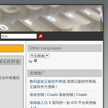
Other Languages
by
 年 5 月 27 日
友情推广
架当中有着巨
数码荔枝正版软件商城
老牌正版软件商城，
正版软件方便购！
落格智聊 | ChatAI
落格智聊 | ChatAI
落格输入法 X
我写的一款 iOS 平台双拼输
入法