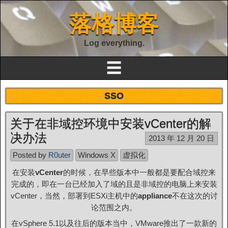
落格博客
Log everything.
☰
SSO
关于在非域控环境中安装vCenter的解
决办法
2013 年 12 月 20 日
Posted by
R0uter
Windows X
虚拟化
在安装
vCenter
的时候，在早些版本中一般都是要配合域控来
完成的，即在一台已经加入了域的且是非域控的电脑上来安装
vCenter，当然，部署到ESXi主机中的
appliance
不在这次的讨
论范围之内。
在vSphere 5.1以及往后的版本当中，VMware推出了一款新的