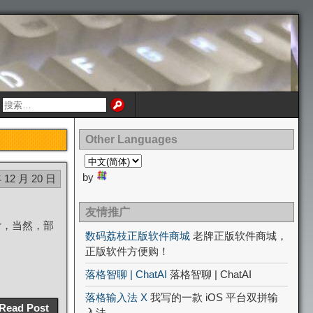
Other Languages
by
 12 月 20 日
友情推广
r，当然，部
数码荔枝正版软件商城
老牌正版软件商城，
正版软件方便购！
落格智聊 | ChatAI
落格智聊 | ChatAI
落格输入法 X
我写的一款 iOS 平台双拼输
Read Post
入法