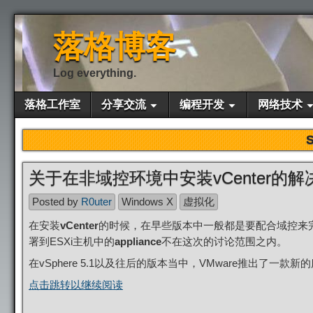
落格博客
Log everything.
落格工作室
分享交流
编程开发
网络技术
关于在非域控环境中安装vCenter的解
Posted by
R0uter
Windows X
虚拟化
在安装
vCenter
的时候，在早些版本中一般都是要配合域控来完
署到ESXi主机中的
appliance
不在这次的讨论范围之内。
在vSphere 5.1以及往后的版本当中，VMware推出了一款
点击跳转以继续阅读