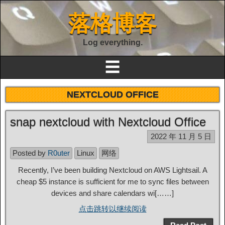
落格博客
Log everything.
☰
NEXTCLOUD OFFICE
snap nextcloud with Nextcloud Office
2022 年 11 月 5 日
Posted by
R0uter
Linux
网络
Recently, I’ve been building Nextcloud on AWS Lightsail. A
cheap $5 instance is sufficient for me to sync files between
devices and share calendars wi[……]
点击跳转以继续阅读