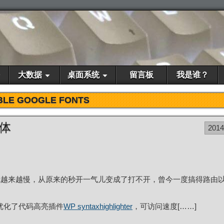
大数据
桌面系统
留言板
我是谁？
BLE GOOGLE FONTS
字体
201
就越来越慢，从原来的秒开一气儿变成了打不开，曾今一度搞得路由
还优化了代码高亮插件
WP syntaxhighlighter
，可访问速度[……]