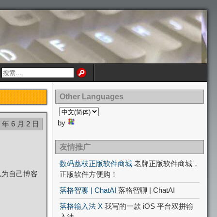
Other Languages
by
4 年 6 月 2 日
友情推广
数码荔枝正版软件商城
老牌正版软件商城，
以为自己博客
正版软件方便购！
落格智聊 | ChatAI
落格智聊 | ChatAI
落格输入法 X
我写的一款 iOS 平台双拼输
入法