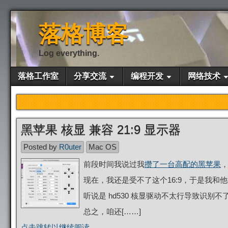
落格博客
Log everything.
落格工作室
分享交流
编程开发
网络技术
黑苹果 核显 兼容 21:9 显示器
Posted by
R0uter
Mac OS
前段时间我说过我
攒了一台高配的黑苹果
，
现在，我还是受不了这个16:9，于是我和
听说是 hd530 核显驱动不太行导致识别不
总之，咱还[……]
点击跳转以继续阅读