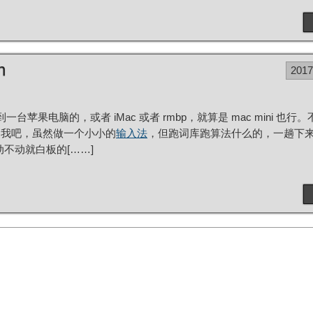
h
201
一台苹果电脑的，或者 iMac 或者 rmbp，就算是 mac mini 也
如我吧，虽然做一个小小的
输入法
，但跑词库跑算法什么的，一趟下
动不动就白板的[……]