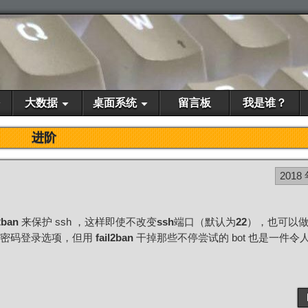
大数据
桌面系统
留言板
我是谁？
进阶
2018 
2ban
来保护 ssh ，这样即使不改变
ssh
端口（默认为
22
），也可以
的密码登录选项，但用
fail2ban
干掉那些不停尝试的 bot 也是一件令