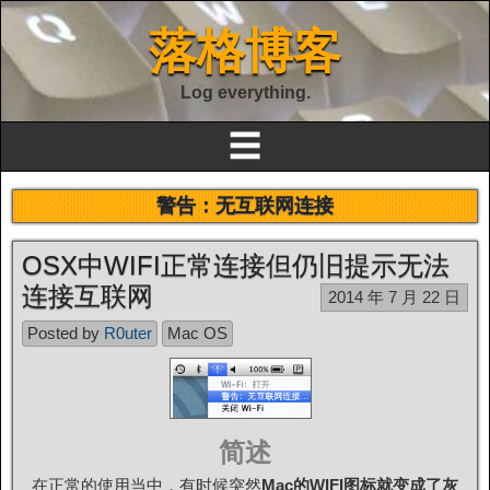
落格博客
Log everything.
☰
警告：无互联网连接
OSX中WIFI正常连接但仍旧提示无法
连接互联网
2014 年 7 月 22 日
Posted by
R0uter
Mac OS
简述
在正常的使用当中，有时候突然
Mac的WIFI图标就变成了灰