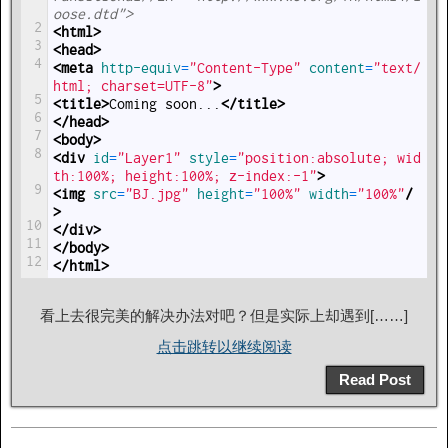
oose.dtd">
2
<html>
3
<head>
4
<meta 
http-equiv
=
"Content-Type"
content
=
"text/
html; charset=UTF-8"
>
5
<title>
Coming soon...
</title>
6
</head>
7
<body>
8
<div 
id
=
"Layer1"
style
=
"position:absolute; wid
th:100%; height:100%; z-index:-1"
>
9
<img 
src
=
"BJ.jpg"
height
=
"100%"
width
=
"100%"
/
>
10
</div>
11
</body>
12
</html>
看上去很完美的解决办法对吧？但是实际上却遇到[……]
点击跳转以继续阅读
Read Post