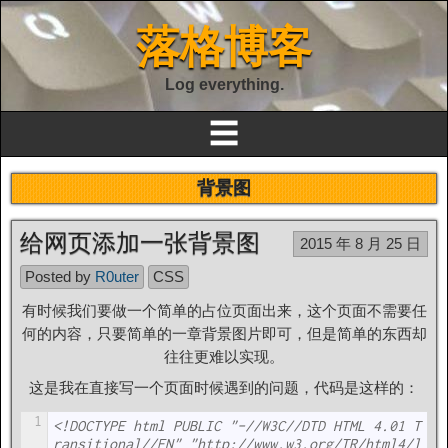
落格博客
Log everything.
☰
背景图
给网页添加一张背景图
2015 年 8 月 25 日
Posted by
R0uter
CSS
有时候我们要做一个简单的占位页面出来，这个页面不需要任
何的内容，只要简单的一章背景图片即可，但是简单的东西却
往往更难以实现。
这是我在直接写一个页面时候遇到的问题，代码是这样的：
1
<!DOCTYPE html PUBLIC "-//W3C//DTD HTML 4.01 T
ransitional//EN" "http://www.w3.org/TR/html4/l