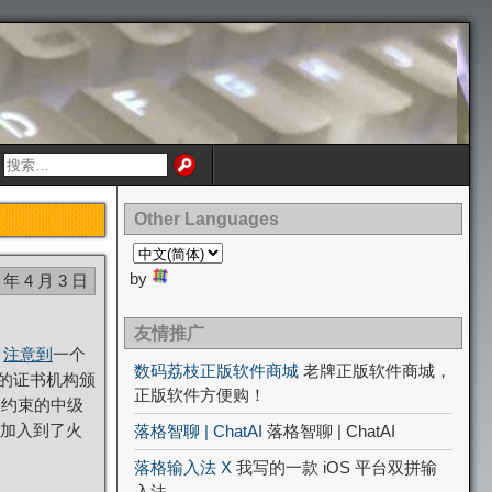
Other Languages
by
 年 4 月 3 日
友情推广
注意到
一个
数码荔枝正版软件商城
老牌正版软件商城，
的证书机构颁
正版软件方便购！
受约束的中级
加入到了火
落格智聊 | ChatAI
落格智聊 | ChatAI
落格输入法 X
我写的一款 iOS 平台双拼输
入法