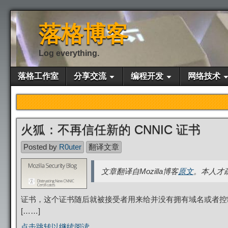
落格博客
Log everything.
落格工作室
分享交流
编程开发
网络技术
火狐：不再信任新的 CNNIC 证书
Posted by
R0uter
翻译文章
文章翻译自Mozilla博客
原文
。本人才
证书，这个证书随后就被接受者用来给并没有拥有域名或者控
[……]
点击跳转以继续阅读