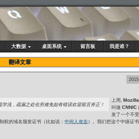
大数据
桌面系统
留言板
我是谁？
翻译文章
2015
上周,
Mozilla
疏学浅，疏漏之处在所难免如有错误欢迎留言斧正！
叫做
CNNIC
发了一个不
制权的域名颁发证书（比如说：
中间人攻击
）。我们把这个中级证书