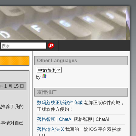
Other Languages
by
年 1 月 15 日
友情推广
数码荔枝正版软件商城
老牌正版软件商城，
然推荐了我的
正版软件方便购！
落格智聊 | ChatAI
落格智聊 | ChatAI
件事情对自己
落格输入法 X
我写的一款 iOS 平台双拼输
入法