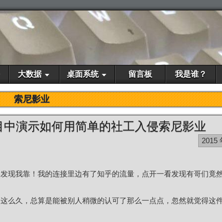
大数据
桌面系统
留言板
我是谁？
索尼影业
mpany节目中演示如何用简单的社工入侵索尼影业
2015 
候发现我靠！我的连接里边有了知乎的流量，点开一看发现有哥们竟
了这么久，总算是能被别人稍微的认可了那么一点点，忽然就觉得这