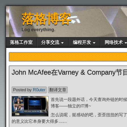
落格博客
Log everything.
落格工作室
分享交流
编程开发
网络技术
John McAfee在Varney & Co
Posted by
R0uter
翻译文章
首先说一段题外话，今天查询外链的时
博客——独立的IT博~
怎么说呢，挺感动的吧，歪歪扭扭的写
的意义比它本身要大得多……