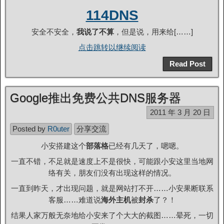
114DNS
安全不安全，
我说了不算
，但是说，用来给[……]
点击跳转以继续阅读
Read Post
Google推出免费公共DNS服务器
2011 年 3 月 20 日
Posted by
R0uter
分享交流
小安搭建这个
部落格
已经有几天了，嗯嗯。
一直不错，不足就是速度上不是很快，可能跟小安这里当地网
络有关，朋友们没有出现这样的情况。
一直到昨天，才出现问题，就是网站打不开……小安果断联系
客服……难道说
海外主机
被
封杀
了？！
结果人家万般无奈地给小安来了个大大的截图……晕死，一切