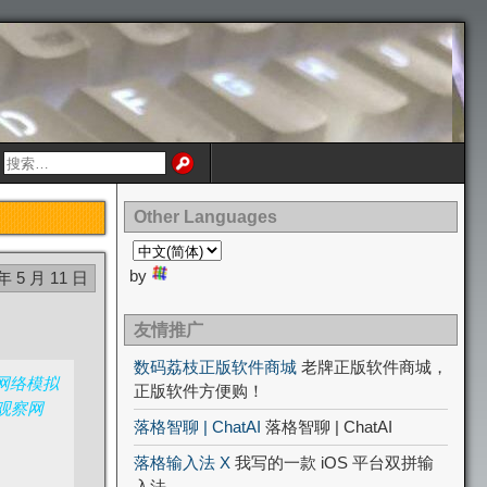
Other Languages
by
 年 5 月 11 日
友情推广
数码荔枝正版软件商城
老牌正版软件商城，
网络模拟
正版软件方便购！
观察网
落格智聊 | ChatAI
落格智聊 | ChatAI
落格输入法 X
我写的一款 iOS 平台双拼输
入法