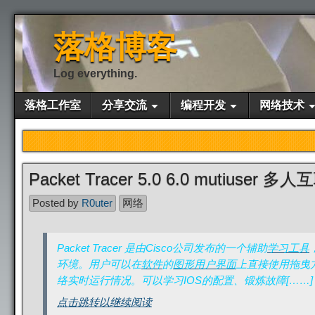
落格博客
Log everything.
落格工作室
分享交流
编程开发
网络技术
Packet Tracer 5.0 6.0 mutiuser 
Posted by
R0uter
网络
Packet Tracer 是由Cisco公司发布的一个辅助
学习工具
环境。用户可以在
软件
的
图形用户界面
上直接使用拖曳
络实时运行情况。可以学习IOS的配置、锻炼故障[……]
点击跳转以继续阅读