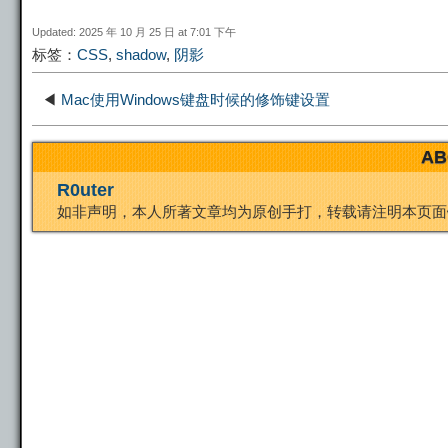
i
r
o
d
r
Updated: 2025 年 10 月 25 日 at 7:01 下午
标签：
CSS
,
shadow
,
阴影
n
a
o
o
e
◀
Mac使用Windows键盘时候的修饰键设置
k
m
k
n
s
AB
R0uter
t
如非声明，本人所著文章均为原创手打，转载请注明本页面