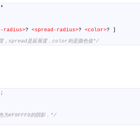
]*
r-radius>
?
<spread-radius>
?
<color>
?
]
度，spread是延展度，color则是颜色值*/
9
;
为#F9FFF9的阴影，*/