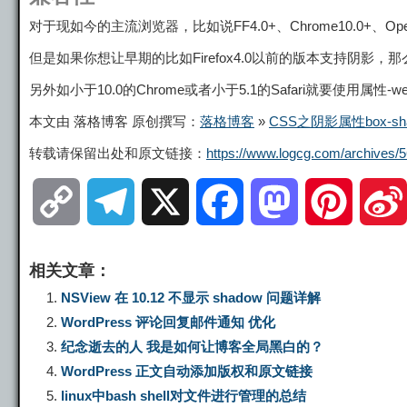
对于现如今的主流浏览器，比如说FF4.0+、Chrome10.0+、Opera10
但是如果你想让早期的比如Firefox4.0以前的版本支持阴影，那么
另外如小于10.0的Chrome或者小于5.1的Safari就要使用属性-we
本文由 落格博客 原创撰写：
落格博客
»
CSS之阴影属性box-sh
转载请保留出处和原文链接：
https://www.logcg.com/archives/5
C
T
X
F
M
P
o
e
a
a
i
相关文章：
p
l
c
s
n
NSView 在 10.12 不显示 shadow 问题详解
WordPress 评论回复邮件通知 优化
y
e
e
t
t
纪念逝去的人 我是如何让博客全局黑白的？
WordPress 正文自动添加版权和原文链接
L
g
b
o
e
linux中bash shell对文件进行管理的总结