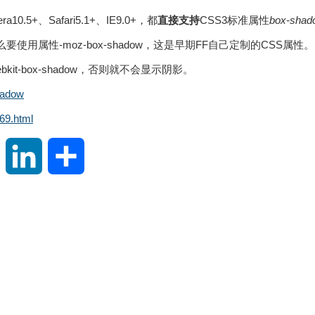
.5+、Safari5.1+、IE9.0+，都
直接支持
CSS3标准属性
box-shad
要使用属性-moz-box-shadow，这是早期FF自己定制的CSS属性。
bkit-box-shadow，否则就不会显示阴影。
adow
69.html
S
L
分
i
i
享
n
n
a
k
W
e