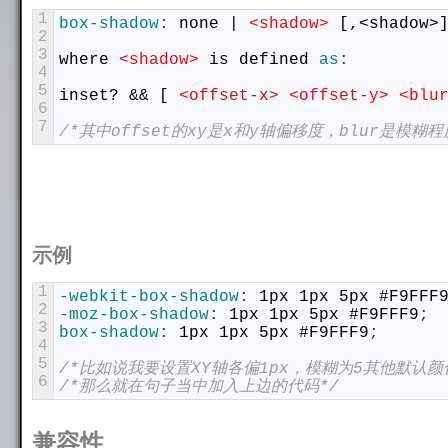
1
box-shadow
:
none
|
<shadow>
[,<shadow>
2
3
where
<shadow>
is
defined
as
:
4
5
inset?
&&
[
<offset-x>
<offset-y>
<blu
6
7
/*其中offset的xy是x和y轴偏移度，blur是模糊程
示例
1
-webkit-box-shadow
:
1px
1px
5px
#F9FFF
2
-moz-box-shadow
:
1px
1px
5px
#F9FFF9
;
3
box-shadow
:
1px
1px
5px
#F9FFF9
;
4
5
/*比如说我要设置XY轴各偏1px，模糊为5其他默认颜色
6
/*那么就在句子当中加入上边的代码*/
兼容性