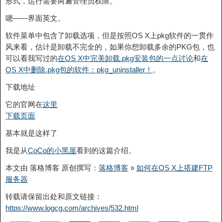
形式，运行需要两遍管理员权限。
嗯——界面英文。
软件菜单中包含了卸载选项，但是按照OS X上pkg软件的一贯作
风来看，估计是卸载不完全的，如果你想卸载多余的PKG包，也
可以看我写过的
在OS X中完美卸载.pkg安装包的一点讨论
和
在
OS X中删除.pkg包的软件：pkg_uninstaller！
。
下载地址
它的官网在
这里
下载页面
基本就是这样了
我是从
CoCo的小黑屋
看到的这篇介绍。
本文由 落格博客 原创撰写：
落格博客
»
如何在OS X上搭建FTP
服务器
转载请保留出处和原文链接：
https://www.logcg.com/archives/532.html