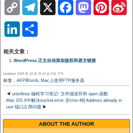
C
T
X
F
M
P
S
o
e
a
a
i
i
L
分
p
l
c
s
n
n
i
享
相关文章：
y
e
e
t
t
a
n
WordPress 正文自动添加版权和原文链接
L
g
b
o
e
W
Updated: 2025 年 10 月 25 日 at 7:01 下午
k
标签：
AFP和smb
,
Mac上使用FTP服务器
i
r
o
d
r
e
e
◀
unix/linux 编程学习笔记- 文件描述符和 open 函数
n
a
o
o
e
i
Mac OS X中解决socket.error: [Errno 48] Address already in
d
use 端口占用问题
▶
k
m
k
n
s
b
I
ABOUT THE AUTHOR
t
o