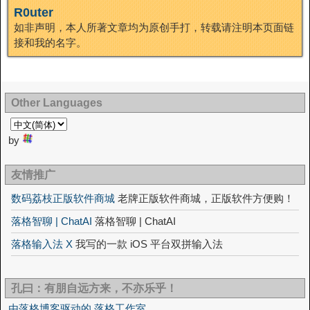
n
R0uter
如非声明，本人所著文章均为原创手打，转载请注明本页面链
接和我的名字。
Other Languages
by
友情推广
数码荔枝正版软件商城
老牌正版软件商城，正版软件方便购！
落格智聊 | ChatAI
落格智聊 | ChatAI
落格输入法 X
我写的一款 iOS 平台双拼输入法
孔曰：有朋自远方来，不亦乐乎！
由落格博客驱动的 落格工作室