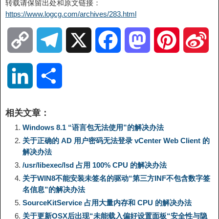
转载请保留出处和原文链接：
https://www.logcg.com/archives/283.html
C
T
X
F
M
P
S
o
e
a
a
i
i
L
分
p
l
c
s
n
n
i
享
相关文章：
y
e
e
t
t
a
n
Windows 8.1 “语言包无法使用”的解决办法
关于正确的 AD 用户密码无法登录 vCenter Web Client 的
L
g
b
o
e
W
解决办法
k
/usr/libexec/lsd 占用 100% CPU 的解决办法
i
r
o
d
r
e
e
关于WIN8不能安装未签名的驱动“第三方INF不包含数字签
名信息”的解决办法
n
a
o
o
e
i
SourceKitService 占用大量内存和 CPU 的解决办法
d
关于更新OSX后出现“未能载入偏好设置面板“安全性与隐
k
m
k
n
s
b