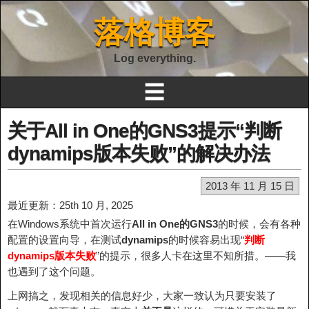
落格博客
Log everything.
☰
关于All in One的GNS3提示“判断
dynamips版本失败”的解决办法
2013 年 11 月 15 日
最近更新：25th 10 月, 2025
在Windows系统中首次运行
All in One的GNS3
的时候，会有各种
配置的设置向导，在测试
dynamips
的时候容易出现“
判断
dynamips版本失败
”的提示，很多人卡在这里不知所措。——我
也遇到了这个问题。
上网搞之，发现相关的信息好少，大家一致认为只要安装了