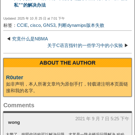
私””的解决办法
I
t
o
Updated: 2025 年 10 月 25 日 at 7:01 下午
n
标签：
CCIE
,
cisco
,
GNS3
,
判断dynamips版本失败
◀
究竟什么是NBMA
关于C语言指针的一些学习中的小实验
▶
ABOUT THE AUTHOR
R0uter
如非声明，本人所著文章均为原创手打，转载请注明本页面链
接和我的名字。
Comments
2021 年 9 月 7 日 5:25 下午
wong
太赞了，按照你说的可以解决问题。尤其是一阵卡顿后问题解决 哈哈