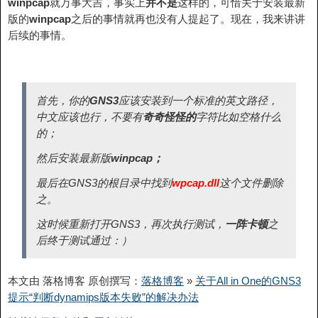
winpcap
就万事大吉，事实上
并不是
这样的，可惜关于安装最新
版的
winpcap
之后的事情就再也没有人提起了。现在，我来讲讲
后续的事情。
首先，你的
GNS3
应该安装到一个标准的英文路径，
中文应该也行，不要有
奇奇怪怪的
字符比如空格什么
的；
然后安装最新版
winpcap；
最后在GNS3的根目录中找到
wpcap.dll
这个文件删除
之。
这时候重新打开GNS3，再次执行测试，
一阵卡顿
之
后终于测试通过：）
本文由 落格博客 原创撰写：
落格博客
»
关于All in One的GNS3
提示“判断dynamips版本失败”的解决办法