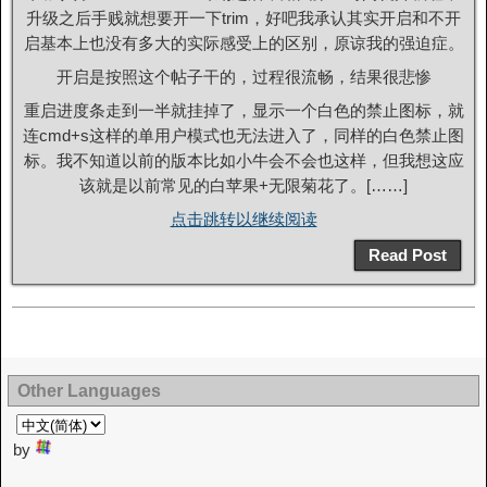
升级之后手贱就想要开一下trim，好吧我承认其实开启和不开
启基本上也没有多大的实际感受上的区别，原谅我的强迫症。
开启是按照这个帖子干的，过程很流畅，结果很悲惨
重启进度条走到一半就挂掉了，显示一个白色的禁止图标，就
连cmd+s这样的单用户模式也无法进入了，同样的白色禁止图
标。我不知道以前的版本比如小牛会不会也这样，但我想这应
该就是以前常见的白苹果+无限菊花了。[……]
点击跳转以继续阅读
Read Post
Other Languages
by