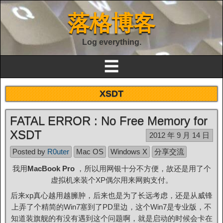
落格博客
Log everything.
☰
XSDT
FATAL ERROR : No Free Memory for
XSDT
2012 年 9 月 14 日
Posted by
R0uter
Mac OS
Windows X
分享交流
我用
MacBook Pro
，所以用网银十分不方便，故还是用了个
虚拟机来装个XP偶尔用来网购支付。
后来xp真心越用越臃肿，后来也是为了长远考虑，还是从威锋
上弄了个精简的Win7塞到了PD里边，这个Win7是专业版，不
知道装旗舰的有没有遇到这个问题啊，就是启动的时候会卡在