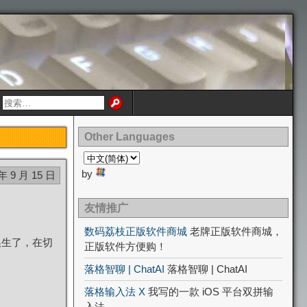
Other Languages
by
 年 9 月 15 日
友情推广
数码荔枝正版软件商城
老牌正版软件商城，
换生了，在切
正版软件方便购！
落格智聊 | ChatAI
落格智聊 | ChatAI
落格输入法 X
我写的一款 iOS 平台双拼输
入法