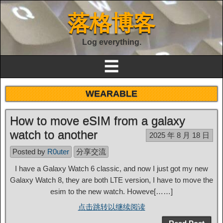
落格博客
Log everything.
☰
WEARABLE
How to move eSIM from a galaxy
watch to another
2025 年 8 月 18 日
Posted by
R0uter
分享交流
I have a Galaxy Watch 6 classic, and now I just got my new
Galaxy Watch 8, they are both LTE version, I have to move the
esim to the new watch. Howeve[……]
点击跳转以继续阅读