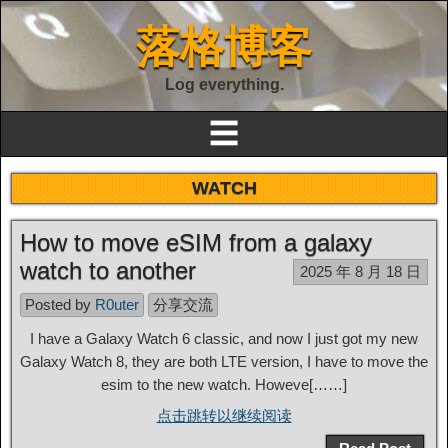
落格博客
Log everything.
☰
WATCH
How to move eSIM from a galaxy
watch to another
2025 年 8 月 18 日
Posted by
R0uter
分享交流
I have a Galaxy Watch 6 classic, and now I just got my new
Galaxy Watch 8, they are both LTE version, I have to move the
esim to the new watch. Howeve[……]
点击跳转以继续阅读