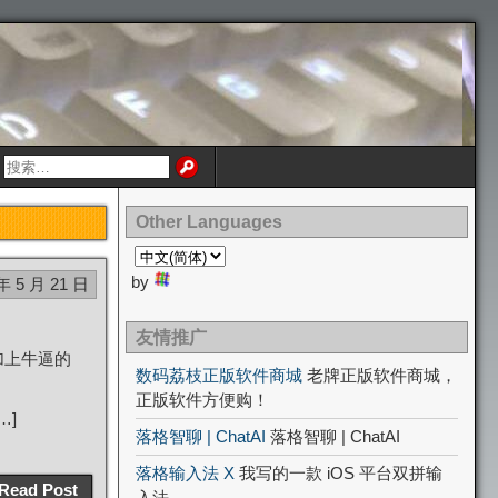
Other Languages
by
年 5 月 21 日
友情推广
加上牛逼的
数码荔枝正版软件商城
老牌正版软件商城，
正版软件方便购！
…]
落格智聊 | ChatAI
落格智聊 | ChatAI
落格输入法 X
我写的一款 iOS 平台双拼输
Read Post
入法